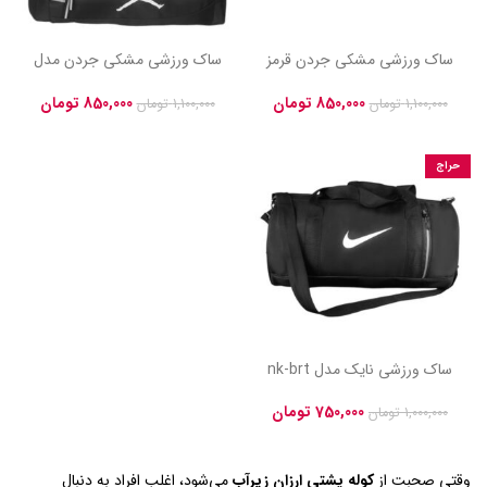
ساک ورزشی مشکی جردن قرمز
ساک ورزشی مشکی جردن مدل
مدل shl-jrd کد 33
shl-jrd کد 33
850,000
تومان
850,000
تومان
1,100,000
تومان
1,100,000
تومان
حراج
ساک ورزشی نایک مدل nk-brt
کد ۶۳
750,000
تومان
1,000,000
تومان
وقتی صحبت از
کوله پشتی ارزان زيرآب
می‌شود، اغلب افراد به دنبال