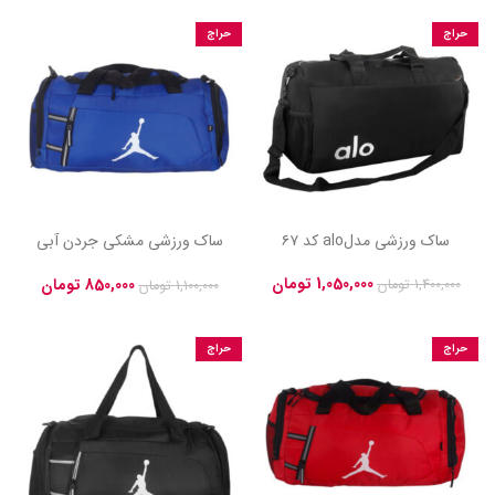
حراج
حراج
ساک ورزشی مدلalo کد ۶۷
ساک ورزشی مشکی جردن آبی
مدل shl-jrd کد 33
1,050,000
تومان
850,000
تومان
1,400,000
تومان
1,100,000
تومان
حراج
حراج