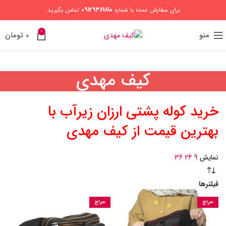
برای سفارش عمده با شماره
09129361810
تماس بگیرید.
0
منو
0
تومان
کیف مهدی
خرید کوله پشتی ارزان زيرآب با
بهترین قیمت از کیف مهدی
نمایش
9
24
36
فیلترها
حراج
حراج